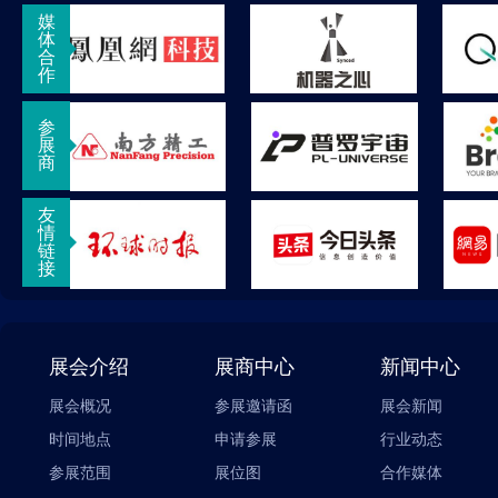
媒
体
合
作
参
展
商
友
情
链
接
展会介绍
展商中心
新闻中心
展会概况
参展邀请函
展会新闻
时间地点
申请参展
行业动态
参展范围
展位图
合作媒体