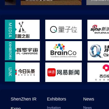
ShenZhen IR
Exhibitors
News
Invitation
News
Expo