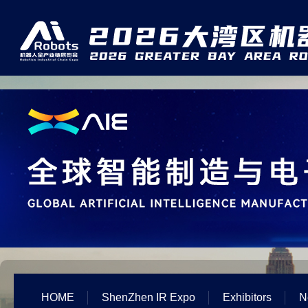
HOME
ShenZhen IR Expo
Exhibitors
N